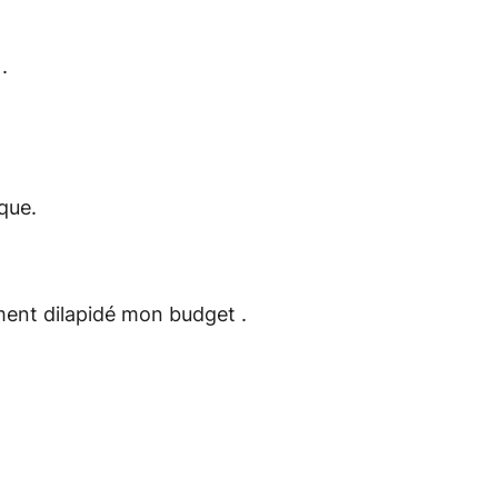
.
que.
ment dilapidé mon budget .