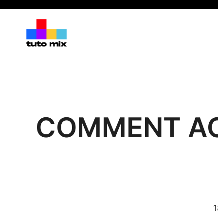
Aller
au
contenu
COMMENT AC
1