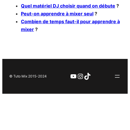
Quel matériel DJ choisir quand on débute
?
Peut-on apprendre à mixer seul
?
Combien de temps faut-il pour apprendre à
mixer
?
YouTube
Instagram
TikTok
© Tuto Mix 2015-2024